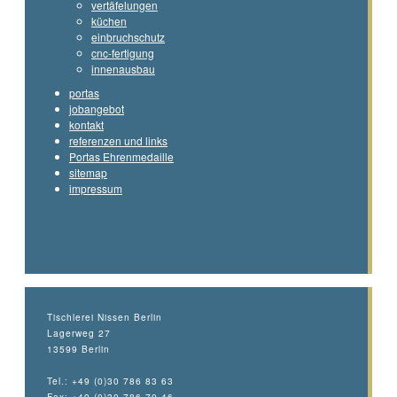
vertäfelungen
küchen
einbruchschutz
cnc-fertigung
innenausbau
portas
jobangebot
kontakt
referenzen und links
Portas Ehrenmedaille
sitemap
impressum
Tischlerei Nissen Berlin
Lagerweg 27
13599 Berlin
Tel.: +49 (0)30 786 83 63
Fax: +49 (0)30 786 70 46