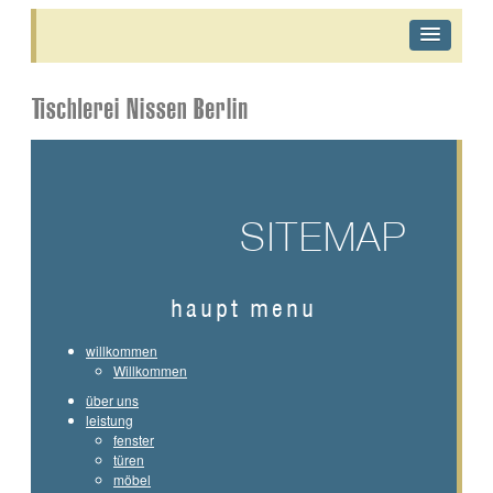
SITEMAP
haupt menu
willkommen
Willkommen
über uns
leistung
fenster
türen
möbel